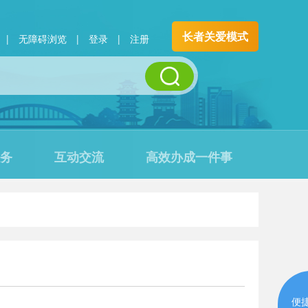
长者关爱模式
|
无障碍浏览
|
登录
|
注册
务
互动交流
高效办成一件事
便