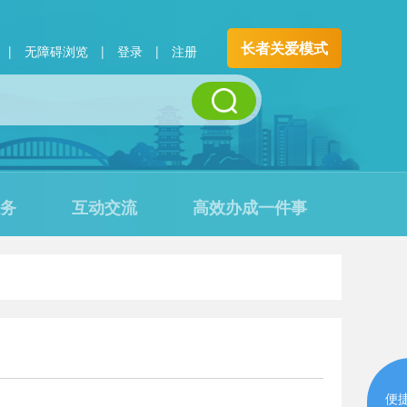
长者关爱模式
|
无障碍浏览
|
登录
|
注册
务
互动交流
高效办成一件事
便