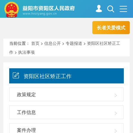
长者关爱模式
首页
走进资阳
当前位置：
首页
>
信息公开
>
专题报道
>
资阳区社区矫正工
作
>
执法事项
政务资阳
信息公开
资阳区社区矫正工作
新闻中心
解读回应
政策规定
政务服务
互动交流
工作信息
高效办成一件事
案件办理