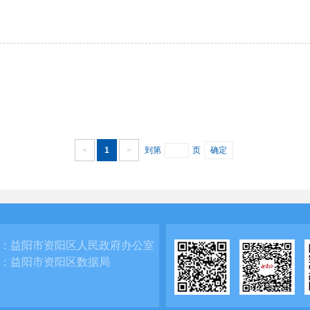
<
1
>
到第
页
确定
：
益阳市资阳区人民政府办公室
：
益阳市资阳区数据局