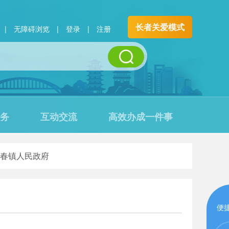
长者关爱模式
|
无障碍浏览
|
登录
|
注册
务
互动交流
高效办成一件事
春镇人民政府
便