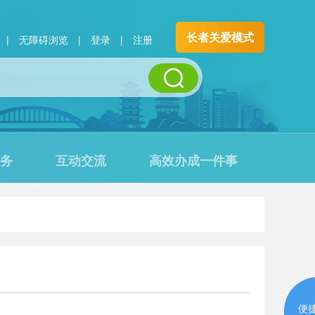
长者关爱模式
|
无障碍浏览
|
登录
|
注册
务
互动交流
高效办成一件事
便