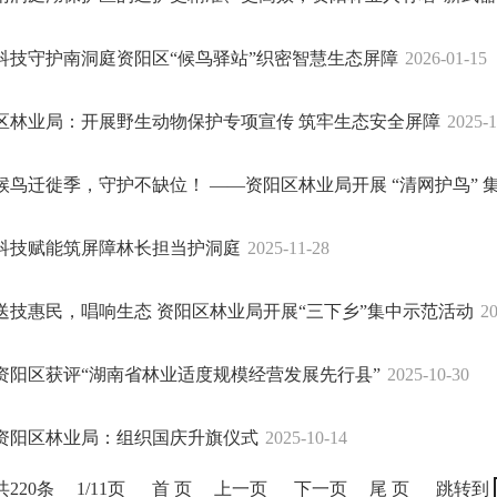
科技守护南洞庭资阳区“候鸟驿站”织密智慧生态屏障
2026-01-15
区林业局：开展野生动物保护专项宣传 筑牢生态安全屏障
2025-1
候鸟迁徙季，守护不缺位！ ——资阳区林业局开展 “清网护鸟” 
科技赋能筑屏障林长担当护洞庭
2025-11-28
送技惠民，唱响生态 资阳区林业局开展“三下乡”集中示范活动
20
资阳区获评“湖南省林业适度规模经营发展先行县”
2025-10-30
资阳区林业局：组织国庆升旗仪式
2025-10-14
共220条
1/11页
首 页
上一页
下一页
尾 页
跳转到