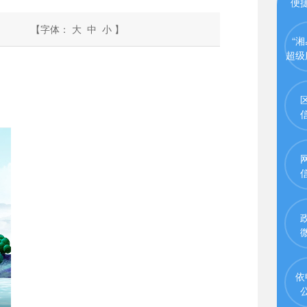
便
【字体：
大
中
小
】
“湘
超级
依