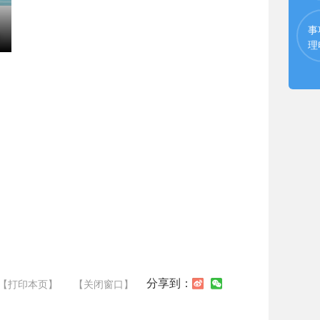
事
理
分享到：
【打印本页】
【关闭窗口】