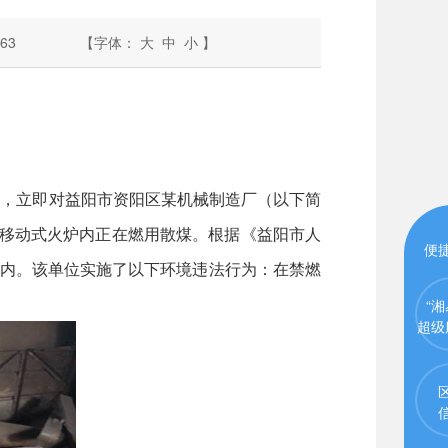
63
【字体：
大
中
小
】
，立即对益阳市资阳区某机械制造厂（以下简
的移动式火炉内正在燃用散煤。根据《益阳市人
便
围内。该单位实施了以下环境违法行为：在禁燃
“湘
超级