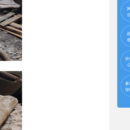
依
事
理