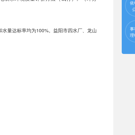
依
事
水量达标率均为100%。益阳市四水厂、龙山
理