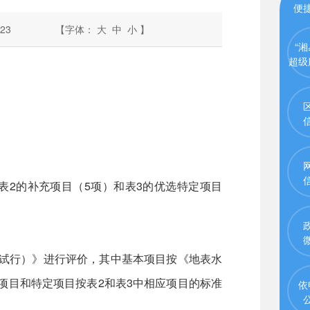
便
23
【字体：
大
中
小
】
“湘
超级
、表2的补充项目（5项）和表3的优选特定项目
（试行）》进行评价，其中基本项目按《地表水
充项目和特定项目按表2和表3中相应项目的标准
依