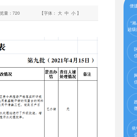
便
览量：
720
【字体：
大
中
小
】
“湘
超级
依