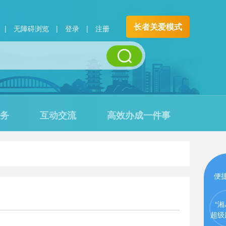
长者关爱模式
|
无障碍浏览
|
登录
|
注册
务
互动交流
高效办成一件事
便
“湘
超级