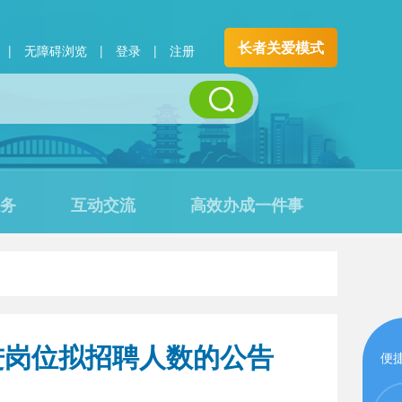
长者关爱模式
|
无障碍浏览
|
登录
|
注册
务
互动交流
高效办成一件事
进岗位拟招聘人数的公告
便