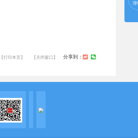
理
分享到：
【打印本页】
【关闭窗口】