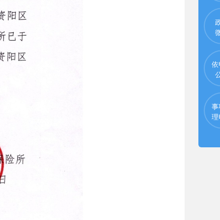
依
事
理