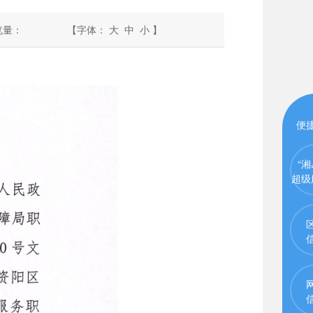
览量：
【字体：
大
中
小
】
便
“湘
超级