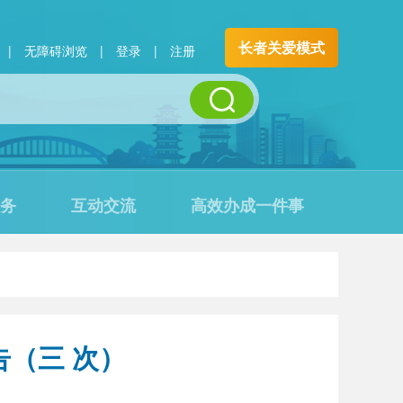
长者关爱模式
|
无障碍浏览
|
登录
|
注册
务
互动交流
高效办成一件事
（三 次）