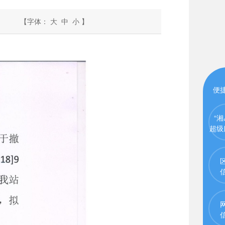
【字体：
大
中
小
】
便
“湘
超级