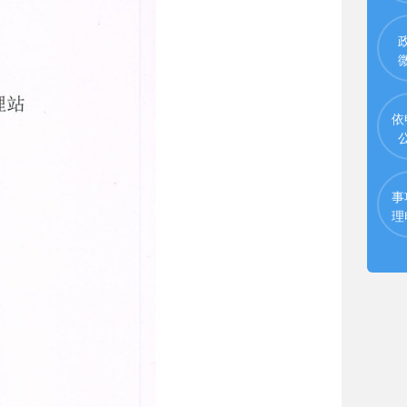
依
事
理