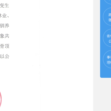
依
事
理