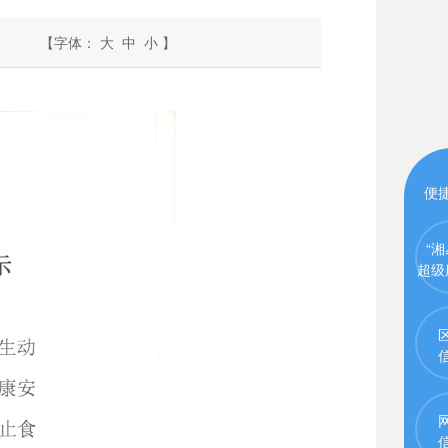
【字体：
大
中
小
】
便
“湘
超级