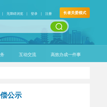
长者关爱模式
|
无障碍浏览
|
登录
|
注册
务
互动交流
高效办成一件事
补偿公示