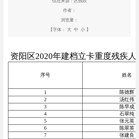
信息来源：区残联
作者：
浏览量：
【字体：
大
中
小
】
资阳区2020年建档立卡重度残疾
序号
姓名
陈德辉
1
2
汤红伟
3
陈早成
4
石翠纯
5
张元英
6
陈翠英
7
张建良