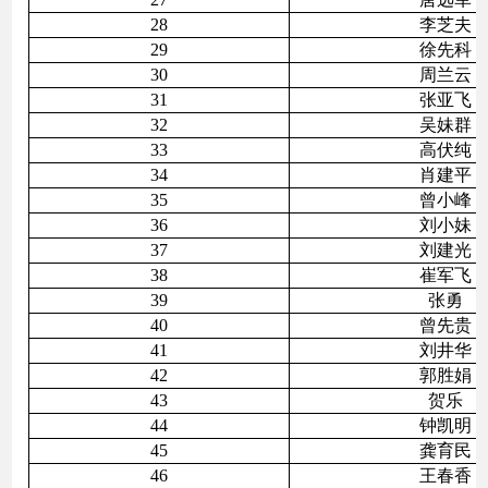
28
李芝夫
29
徐先科
30
周兰云
31
张亚飞
32
吴妹群
33
高伏纯
34
肖建平
35
曾小峰
36
刘小妹
37
刘建光
38
崔军飞
39
张勇
40
曾先贵
41
刘井华
42
郭胜娟
43
贺乐
44
钟凯明
45
龚育民
46
王春香