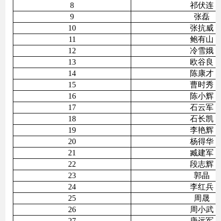
8
祁伏连
9
张磊
10
张抗威
11
鲍有山
12
冷雪娥
13
欧谷良
14
陈康才
15
曹时秀
16
陈小辉
17
石云军
18
石长凯
19
李艳辉
20
杨得华
21
臧建军
22
段志辉
23
郭晶
24
李红兵
25
周晟
26
周小武
27
唐远军