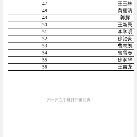
47
王玉林
48
黄丽清
49
郭辉
50
王新民
51
李学明
52
徐治豪
53
曹志凯
54
曾雪春
55
徐润华
56
王吉龙
扫一扫在手机打开当前页