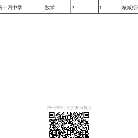
第十四中学
数学
2
1
核减招
扫一扫在手机打开当前页