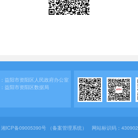
：
益阳市资阳区人民政府办公室
：
益阳市资阳区数据局
：
湘ICP备09005390号 （备案管理系统）
网站标识码：430902