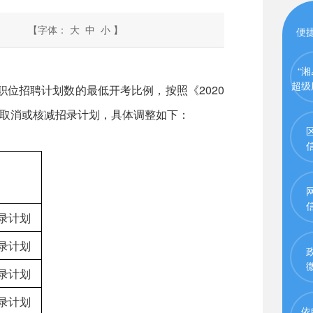
【字体：
大
中
小
】
便
“湘
超级
职位招聘计划数的最低开考比例，按照《2020
取消或核减招录计划，具体调整如下：
录计划
录计划
录计划
录计划
依