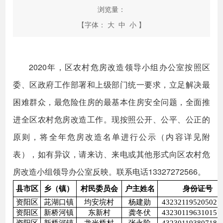
浏览量：
【字体：
大
中
小
】
2020年，区农村危房改造领导小组办公室按照区
委、区政府工作部署和上级部门统一要求，立足解决最
困难群众，最危险住房的最基本住房安全问题，全面推
进全区农村危房改造工作。现按照公开、公平、公正的
原则，将全年危房改造名单进行公示（内容详见附
表），如有异议，请来访、来电或其他形式向区农村危
房改造小组领导办公室反映。联系电话13327272566。
县市区
乡（镇）
村民委员会
户主姓名
身份证号
资阳区
茈湖口镇
均安垸村
杨建勋
43232119520502*
资阳区
新桥河镇
东新村
龚冬伏
43230119631015*