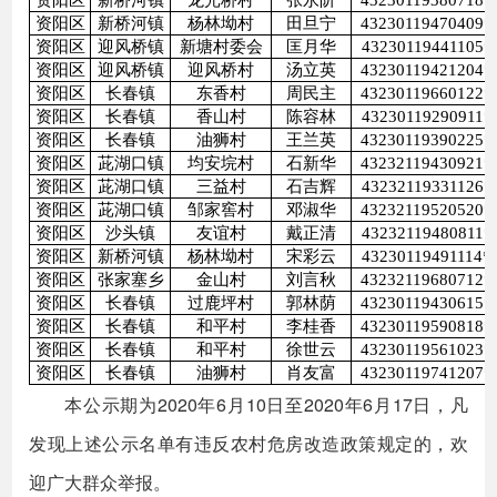
资阳区
新桥河镇
龙光桥村
张永阶
43230119380718*
资阳区
新桥河镇
杨林坳村
田旦宁
43230119470409*
资阳区
迎风桥镇
新塘村委会
匡月华
43230119441105*
资阳区
迎风桥镇
迎风桥村
汤立英
43230119421204*
资阳区
长春镇
东香村
周民主
43230119660122*
资阳区
长春镇
香山村
陈容林
43230119290911*
资阳区
长春镇
油狮村
王兰英
43230119390225*
资阳区
茈湖口镇
均安垸村
石新华
43232119430921*
资阳区
茈湖口镇
三益村
石吉辉
43232119331126*
资阳区
茈湖口镇
邹家窖村
邓淑华
43232119520520*
资阳区
沙头镇
友谊村
戴正清
43232119480811*
资阳区
新桥河镇
杨林坳村
宋彩云
43230119491114*
资阳区
张家塞乡
金山村
刘言秋
43232119680712*
资阳区
长春镇
过鹿坪村
郭林荫
43230119430615*
资阳区
长春镇
和平村
李桂香
43230119590818*
资阳区
长春镇
和平村
徐世云
43230119561023*
资阳区
长春镇
油狮村
肖友富
43230119741207*
本公示期为2020年6月10日至2020年6月17日，凡
发现上述公示名单有违反农村危房改造政策规定的，欢
迎广大群众举报。