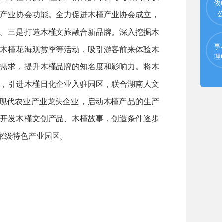
依
槿产业协会功能。全力促进木槿产业协会成立，
标。三是打造木槿文旅融合新品牌。深入挖掘木
事
、木槿花海观赏季等活动，吸引游客前来体验木
理
化需求，提升木槿品牌的知名度和影响力。将木
野，引进木槿日化企业入驻园区，联合湖南人文
级现代农业产业龙头企业，启动木槿产品的生产
、开发木槿文创产品、木槿故事，创造条件逐步
家级特色产业园区。