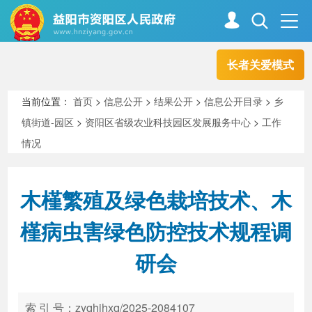
长者关爱模式
首页
走进资阳
当前位置：
首页
>
信息公开
>
结果公开
>
信息公开目录
>
乡
镇街道-园区
>
资阳区省级农业科技园区发展服务中心
>
工作
政务资阳
信息公开
情况
木槿繁殖及绿色栽培技术、木
新闻中心
解读回应
槿病虫害绿色防控技术规程调
政务服务
互动交流
研会
高效办成一件事
索 引 号：zyqhjhxq/2025-2084107