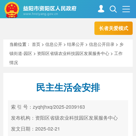
长者关爱模式
首页
走进资阳
当前位置：
首页
>
信息公开
>
结果公开
>
信息公开目录
>
乡
镇街道-园区
>
资阳区省级农业科技园区发展服务中心
>
工作
政务资阳
信息公开
情况
民主生活会安排
新闻中心
解读回应
索 引 号：zyqhjhxq/2025-2039163
政务服务
互动交流
发布机构：资阳区省级农业科技园区发展服务中心
发文日期：2025-02-21
高效办成一件事