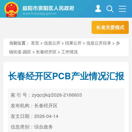
长者关爱模式
首页
走进资阳
当前位置：
首页
>
信息公开
>
结果公开
>
信息公开目录
>
乡
镇街道-园区
>
长春经开区
>
工作情况
政务资阳
信息公开
长春经开区PCB产业情况汇报
新闻中心
解读回应
索 引 号：zyqccjkq/2026-2166603
政务服务
互动交流
发布机构：长春经开区
发文日期：2026-04-14
信息类别：综合政务
高效办成一件事