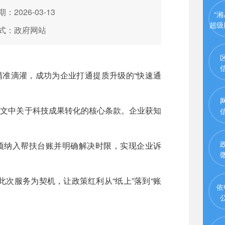
：2026-03-13
“湘
超级
式：政府网站
精准滴灌，成功为企业打通提质升级的“快速通
号文中关于科技成果转化的核心条款。企业获知
项纳入帮扶台账并明确解决时限，实现企业诉
服务为契机，让政策红利从“纸上”落到“账
依