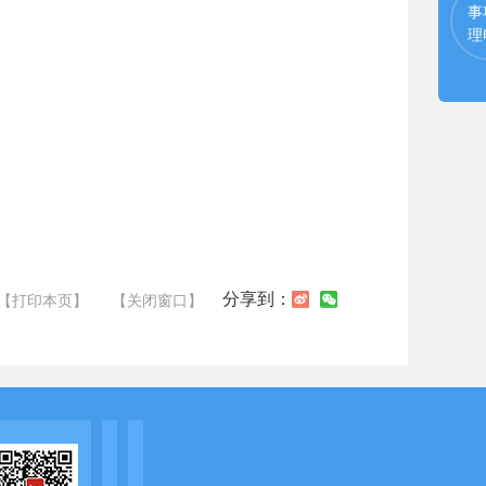
事
理
分享到：
【打印本页】
【关闭窗口】