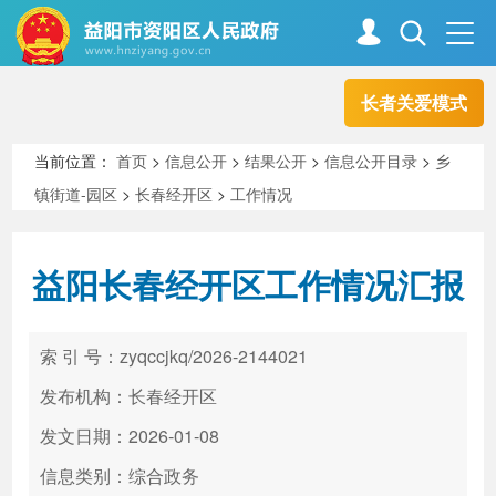
长者关爱模式
首页
走进资阳
当前位置：
首页
>
信息公开
>
结果公开
>
信息公开目录
>
乡
镇街道-园区
>
长春经开区
>
工作情况
政务资阳
信息公开
益阳长春经开区工作情况汇报
新闻中心
解读回应
索 引 号：zyqccjkq/2026-2144021
政务服务
互动交流
发布机构：长春经开区
发文日期：2026-01-08
信息类别：综合政务
高效办成一件事