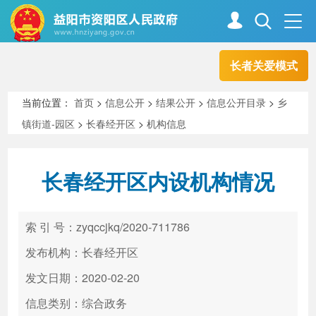
长者关爱模式
首页
走进资阳
当前位置：
首页
>
信息公开
>
结果公开
>
信息公开目录
>
乡
镇街道-园区
>
长春经开区
>
机构信息
政务资阳
信息公开
长春经开区内设机构情况
新闻中心
解读回应
索 引 号：zyqccjkq/2020-711786
政务服务
互动交流
发布机构：长春经开区
发文日期：2020-02-20
信息类别：综合政务
高效办成一件事