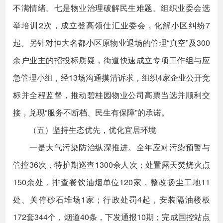
不满情绪。七是物业治理破解民生难题。组织业委会选
举培训2次，成立登高领仕汇业委会，化解小区纠纷7
起。另针对恒大名都小区原物业退场的管理“真空”及300
余户业主的招投标质疑，街道快速成立专项工作组与应
急管理小组，经13场沟通摸清诉求，组织4家企业公开竞
标并全程监督，推动碧桂园物业公司高票当选并顺利交
接，兑现“服务不断档、民生有保障”的承诺。
（五）坚持生态优先，优化宜居环境
一是大气污染防治纵深推进。全年应对污染预警与
管控36次，特护期巡查1300余人次；处置露天焚烧火点
150余处，排查餐饮油烟单位120家，整改扬尘工地11
处、关停砂石堆场1家；行政处罚4起，安装隔油楼板
172套344个，烟道40条，下发通报10期；完成国控站点