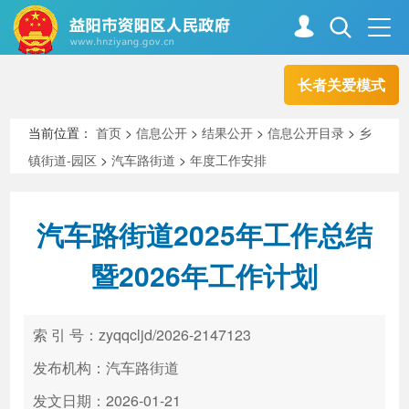
长者关爱模式
首页
走进资阳
当前位置：
首页
>
信息公开
>
结果公开
>
信息公开目录
>
乡
镇街道-园区
>
汽车路街道
>
年度工作安排
政务资阳
信息公开
汽车路街道2025年工作总结
新闻中心
解读回应
暨2026年工作计划
政务服务
互动交流
索 引 号：zyqqcljd/2026-2147123
发布机构：汽车路街道
高效办成一件事
发文日期：2026-01-21