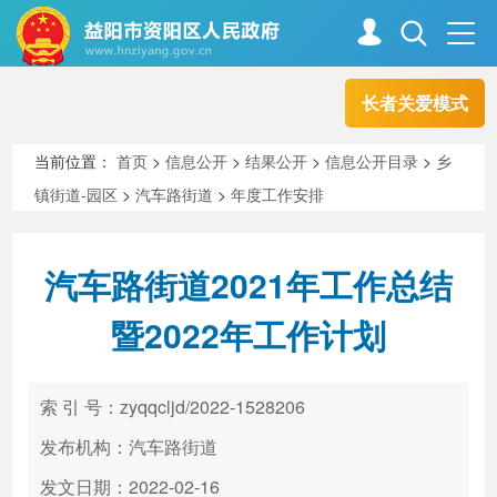
长者关爱模式
首页
走进资阳
当前位置：
首页
>
信息公开
>
结果公开
>
信息公开目录
>
乡
镇街道-园区
>
汽车路街道
>
年度工作安排
政务资阳
信息公开
汽车路街道2021年工作总结
新闻中心
解读回应
暨2022年工作计划
政务服务
互动交流
索 引 号：zyqqcljd/2022-1528206
发布机构：汽车路街道
高效办成一件事
发文日期：2022-02-16