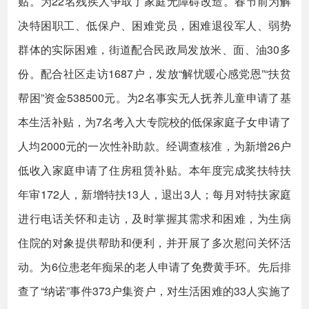
贴。为22名残疾人争取了家庭无障碍改造。春节前为解
决特困职工、低保户、困难党员，困难退役军人、弱势
群体的实际困难，街道配合民政局发放米、面、油30多
份。配合社区走访1687户，发放“解忧暖心感党恩”“扶贫
帮困”资金538500元。为2名事实无人抚养儿童申请了基
本生活补贴，为7名考入大专院校的低保家庭子女申请了
人均2000元的一次性补助款。经调查核准，为新增26户
低收入家庭申请了住房租赁补贴。本年度完成奖扶特扶
年审172人，新增特扶13人，退出3人；每月对特扶家庭
进行电话关怀和走访，及时掌握其需求和困难，为生病
住院的对象提供帮助和便利，并开展了多次慰问关怀活
动。为6位患老年痴呆的老人申请了免费黄手环。先后排
查了“纳诺”事件373户集资户，对生活困难的33人实施了