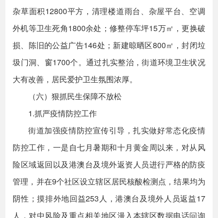
杂草面积12800平方，清理楼道雨台、杂屋平台、空调
外机等卫生死角1800余处；修整停车坪15万㎡，更换破
损、陈旧的公益广告146处；新建晾晒区800㎡，封闭垃
圾门洞、窗1700个。通过扎实整治，街道环境卫生状况
大有改善，居民爱护卫生氛围浓厚。
（六）狠抓民生保障不放松
1.抓严疫情防控工作
街道加强疫情防控宣传引导，扎实做好常态化疫情
防控工作，一是自七月暑期和十月黄金周以来，对从风
险区域返回以及港澳台及境外返资人员进行严格的防疫
管理，并在9个社区设立辖区居民核酸检测点，结果均为
阴性；摸排外地回益253人，港澳台及境外人员返益17
人，对中风险及重点相关地区漫入本辖区数据电话问询