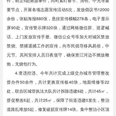
件，制止5起燃放事件，同时紧盯春节、清明、中元等重
要节点，开展各项志愿宣传活动5次，发放倡议书12000
余份，张贴海报880张，悬挂宣传横幅278条，电子显示
屏90处，宣传警示牌320块，通过网格微信群、巡逻喊
话、上门发放宣传手册、微信公众号等加大对城区禁放
禁烧、禁捕退捕工作的宣传，向市民倡导移风易俗，中
元节。其间安排人员日夜值守，确保资江河边不燃放鞭
炮，无烧包行为。
4.查违控违。今年共计完成上级交办城市管理整改
督办件50余件，共计更换宣传板40块，地面维修等22
处，联合区城管执法大队共计拆除违建6处，共计45㎡，
督促整改6起，共计25㎡，保障了街道违建0发生，整治
道路乱堆放5起，修复破损宣传牌14块。集中整治小区顶