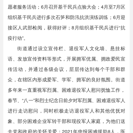
愿者服务活动；6月召开基干民兵点验大会；4月至7月区
组织基干民兵进行多次石笋和防汛抗洪演练训练；6月迎
接区人武部检阅，获得好评；8月组织基干民兵进行“抗
疫行动”。
街道通过设立宣传栏、退役军人文化墙、悬挂标
语、发放宣传资料等形式，开展拥军优属、拥政爱民宣
传活动，并通过各级会议，层层传达到每个干部和群
众，在辖区内形成爱军、学军、拥军的良好氛围。街道
多年来一直重视军烈属、困难退役军人慰问抚恤工作，
春节、“八一”和烈士纪念日前夕对军烈属、困难退役军人
进行走访慰问，同时积极走访退役军人和其他优抚对
象、部分困难企业军转干部和现役军人家庭，为他们送
去党和政府的关怀关爱；2021年申报困难援助8人，医