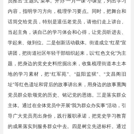
员推出“主题式”菜单。开办“一月一课”小课堂，列出学习
内容，指明学习方向，梳理学习要点。同时，把舞台和
话筒交给党员，特别是退伍老党员，请他们走上讲台、
当起主角，谈自己的学习体会和心得，让党员听进去、
学起来、做到位。二是创新活动载体。街道成立“红星”宣
讲团，把街道社区年轻干部组织起来，以“红色文化”为主
题，把身边的党史史料挖掘出来，收集梳理街道本土本
地的学习素材，把“红军苑”、“益阳监狱”、“文昌阁旧
址”等红色遗址和背后的故事讲出来，用身边的故事熏陶
党员群众歌颂党的历史、铭记党的恩德。三是落实群众
主体。通过在全体党员中开展“我为群众办实事”活动，引
导广大党员亮出身份，践行履职承诺，把党史学习教育
的成果落实到服务群众中去。四是树立先进标杆。通过