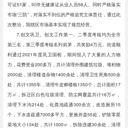
可证51家，叫停无健康证从业人员58人。同时严格落实
市场“三防”，对落实不到位的严格追究主体责任，通过此
次整治，我辖区市场基本实现了规范经营。
7.创文巩卫。创文工作第一、二季度考核均为全市
第三名，第三季度考核名列前茅，共奖励4万元。街道顺
利通过2021年度巩卫国检，期间投入了大量的人力物
力，花费资金200多万，共计清理外围建筑垃圾、堆积物
2000处，清理楼道杂物1400余处，清理卫生死角500余
处，共计1350车，清理牛皮癣楼栋1350个，总计面积17
万㎡，拆迁区白色垃圾清理、防尘网覆盖共计16万㎡，
清理下水沟214处，化粪池疏通300余次，改造厕所15
个，下水道疏通7000多平方，更换井盖55处，铲除零星
菜地大小134处，共计1000㎡，拆除违建30余处，清理