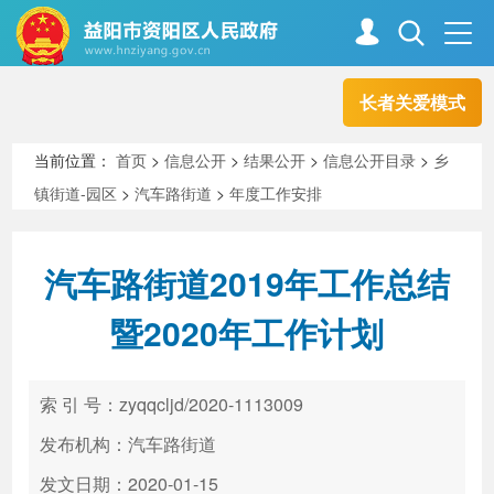
长者关爱模式
首页
走进资阳
当前位置：
首页
>
信息公开
>
结果公开
>
信息公开目录
>
乡
镇街道-园区
>
汽车路街道
>
年度工作安排
政务资阳
信息公开
汽车路街道2019年工作总结
新闻中心
解读回应
暨2020年工作计划
政务服务
互动交流
索 引 号：zyqqcljd/2020-1113009
发布机构：汽车路街道
高效办成一件事
发文日期：2020-01-15