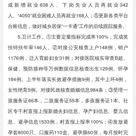
成新增就业638人、下岗失业人员再就业342
人、“4050”就业困难人员再就业168人；⑤更新各类平台
台账信息，做好城乡居保“一卡通”工作的后续跟踪服务。
5.卫计工作。①主要定量指标完成率100%，完成奖
扶特扶年审146人。②对接公安核查上户148例，销户
1176例，迁入育龄妇女31例；对接医院核实审查B超、
保健、预防接种等万例数据信息核查出生129例、怀孕
184例。上半年落实长效避孕措施9例，其中上环4例，
女性绝育5例。对接民政核查婚姻信息984条；③受理一
孩服务证66本，二孩服务证55本，多孩服务证1本。社
区专干村直报上报新婚夫妇信息、孕产妇信息、婴儿信
息、避孕信息1533例，村直报上报率100%；④发放避
孕套8000只、口服药110盒、避孕膜60张，每月按时完