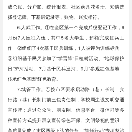
成总账、分户账、统计报表、社区药具花名册、知情选
择登记簿、下基层记录等，账物、账实相符。
6.人武工作。①在全区第一个完成兵役登记工作，9
月份7人应征入伍，其中5名大学生，超额完成征兵工
作；②组织了4次基干民兵训练，1人被评为训练标兵；
③组织基干民兵参加了“学雷锋”日植树活动、“地球保护
日”护河活动、7月基干民兵巡河、9月“参观红色基地，
传承红色基因”红色教育。
7.城管工作。①按市区要求启动路（巷）长制，实
行路（巷）长制门前三包责任制，学校周边设文明交通
宣传牌；通过公众号、朋友圈、信息平台、微信群等多
种宣传方式提升群众宣传绿色环保、文明祭祀的意识，
高质量完成了市区两级下达的任务；“铁锤行动”专项整治