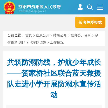
长者关爱模式
首页
走进资阳
当前位置：
首页
>
信息公开
>
结果公开
>
信息公开目录
>
乡
镇街道-园区
>
汽车路街道
>
工作情况
政务资阳
信息公开
共筑防溺防线，护航少年成长
新闻中心
解读回应
——贺家桥社区联合蓝天救援
队走进小学开展防溺水宣传活
政务服务
互动交流
动
高效办成一件事