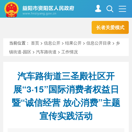
长者关爱模式
首页
走进资阳
当前位置：
首页
>
信息公开
>
结果公开
>
信息公开目录
>
乡
镇街道-园区
>
汽车路街道
>
工作情况
政务资阳
信息公开
汽车路街道三圣殿社区开
新闻中心
解读回应
展“3·15”国际消费者权益日
暨“诚信经营 放心消费”主题
政务服务
互动交流
宣传实践活动
高效办成一件事