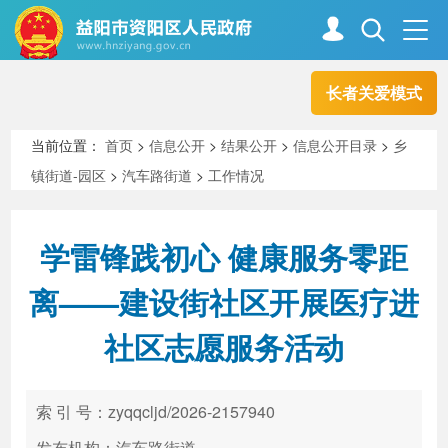
长者关爱模式
首页
走进资阳
当前位置：
首页
>
信息公开
>
结果公开
>
信息公开目录
>
乡
镇街道-园区
>
汽车路街道
>
工作情况
政务资阳
信息公开
学雷锋践初心 健康服务零距
新闻中心
解读回应
离——建设街社区开展医疗进
社区志愿服务活动
政务服务
互动交流
索 引 号：zyqqcljd/2026-2157940
高效办成一件事
发布机构：汽车路街道