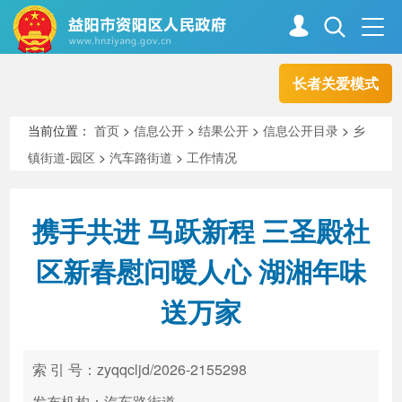
长者关爱模式
首页
走进资阳
当前位置：
首页
>
信息公开
>
结果公开
>
信息公开目录
>
乡
镇街道-园区
>
汽车路街道
>
工作情况
政务资阳
信息公开
携手共进 马跃新程 三圣殿社
新闻中心
解读回应
区新春慰问暖人心 湖湘年味
送万家
政务服务
互动交流
索 引 号：zyqqcljd/2026-2155298
高效办成一件事
发布机构：汽车路街道