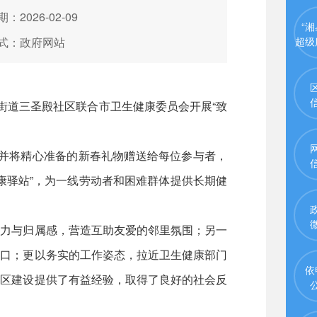
：2026-02-09
“湘
式：政府网站
超级
街道三圣殿社区联合市卫生健康委员会开展“致
，并将精心准备的新春礼物赠送给每位参与者，
康驿站”，为一线劳动者和困难群体提供长期健
力与归属感，营造互助友爱的邻里氛围；另一
门口；更以务实的工作姿态，拉近卫生健康部门
依
社区建设提供了有益经验，取得了良好的社会反