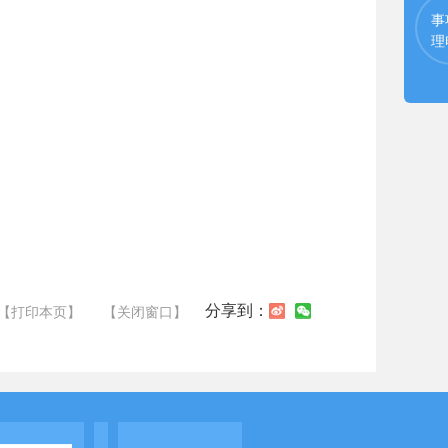
事
理
分享到：
【打印本页】
【关闭窗口】