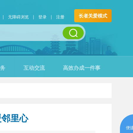
长者关爱模式
|
无障碍浏览
|
登录
|
注册
务
互动交流
高效办成一件事
暖邻里心
便