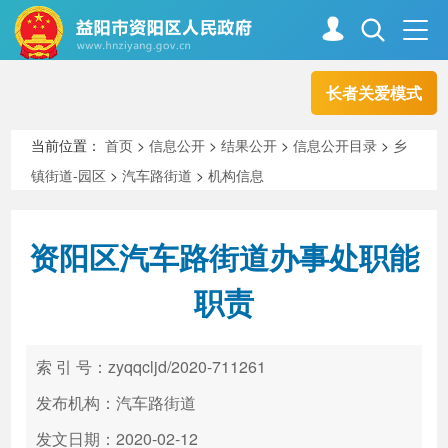
长者关爱模式
首页
走进资阳
当前位置：
首页
>
信息公开
>
结果公开
>
信息公开目录
>
乡
镇街道-园区
>
汽车路街道
>
机构信息
政务资阳
信息公开
资阳区汽车路街道办事处职能
新闻中心
解读回应
职责
政务服务
互动交流
索 引 号：zyqqcljd/2020-711261
发布机构：汽车路街道
高效办成一件事
发文日期：2020-02-12