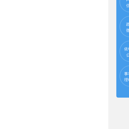
依
事
理