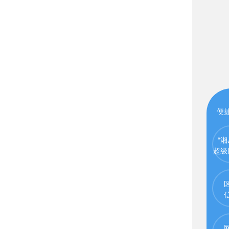
便
“湘
超级