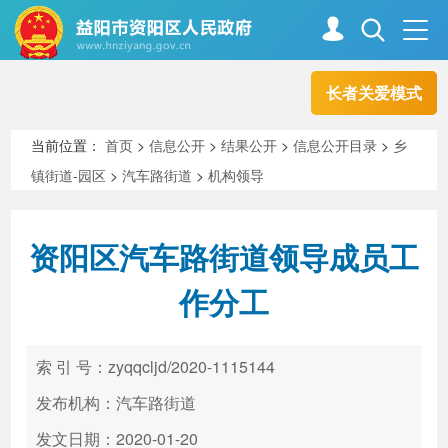
长者关爱模式
首页
走进资阳
当前位置：
首页
>
信息公开
>
结果公开
>
信息公开目录
>
乡
镇街道-园区
>
汽车路街道
>
机构领导
政务资阳
信息公开
资阳区汽车路街道领导成员工
新闻中心
解读回应
作分工
政务服务
互动交流
索 引 号：zyqqcljd/2020-1115144
发布机构：汽车路街道
高效办成一件事
发文日期：2020-01-20