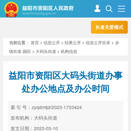
长者关爱模式
首页
走进资阳
当前位置：
首页
>
信息公开
>
结果公开
>
信息公开目录
>
乡
镇街道-园区
>
大码头街道
>
机构信息
政务资阳
信息公开
益阳市资阳区大码头街道办事
新闻中心
解读回应
处办公地点及办公时间
政务服务
互动交流
索 引 号：zyqdmtjd/2023-1733424
发布机构：大码头街道
高效办成一件事
发文日期：2023-03-10