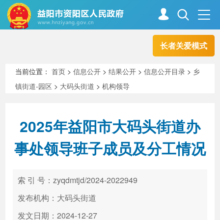
长者关爱模式
首页
走进资阳
当前位置：
首页
>
信息公开
>
结果公开
>
信息公开目录
>
乡
镇街道-园区
>
大码头街道
>
机构领导
政务资阳
信息公开
2025年益阳市大码头街道办
新闻中心
解读回应
事处领导班子成员及分工情况
政务服务
互动交流
索 引 号：zyqdmtjd/2024-2022949
发布机构：大码头街道
高效办成一件事
发文日期：2024-12-27