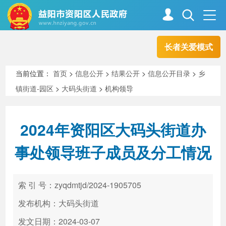
长者关爱模式
首页
走进资阳
当前位置：
首页
>
信息公开
>
结果公开
>
信息公开目录
>
乡
镇街道-园区
>
大码头街道
>
机构领导
政务资阳
信息公开
2024年资阳区大码头街道办
新闻中心
解读回应
事处领导班子成员及分工情况
政务服务
互动交流
索 引 号：zyqdmtjd/2024-1905705
发布机构：大码头街道
高效办成一件事
发文日期：2024-03-07