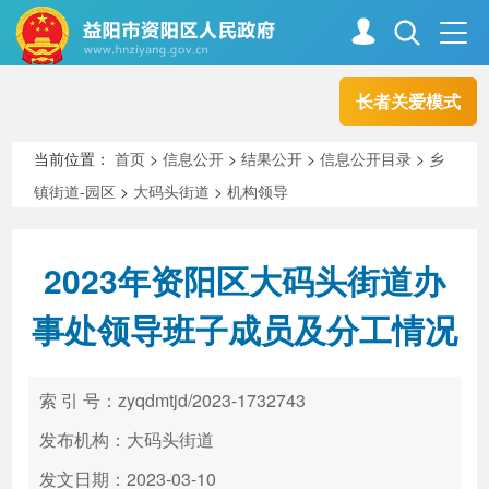
长者关爱模式
首页
走进资阳
当前位置：
首页
>
信息公开
>
结果公开
>
信息公开目录
>
乡
镇街道-园区
>
大码头街道
>
机构领导
政务资阳
信息公开
2023年资阳区大码头街道办
新闻中心
解读回应
事处领导班子成员及分工情况
政务服务
互动交流
索 引 号：zyqdmtjd/2023-1732743
发布机构：大码头街道
高效办成一件事
发文日期：2023-03-10