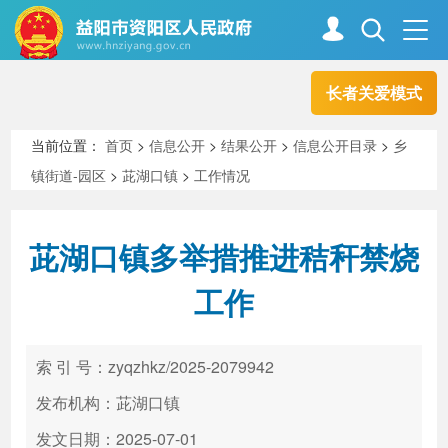
长者关爱模式
首页
走进资阳
当前位置：
首页
>
信息公开
>
结果公开
>
信息公开目录
>
乡
镇街道-园区
>
茈湖口镇
>
工作情况
政务资阳
信息公开
茈湖口镇多举措推进秸秆禁烧
新闻中心
解读回应
工作
政务服务
互动交流
索 引 号：zyqzhkz/2025-2079942
发布机构：茈湖口镇
高效办成一件事
发文日期：2025-07-01