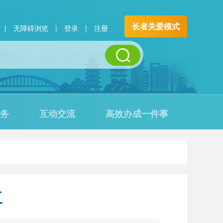
长者关爱模式
|
无障碍浏览
|
登录
|
注册
务
互动交流
高效办成一件事
工