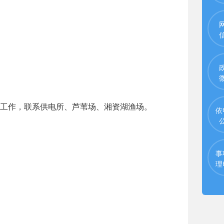
工作，联系供电所、芦苇场、湘资湖渔场。
依
事
理