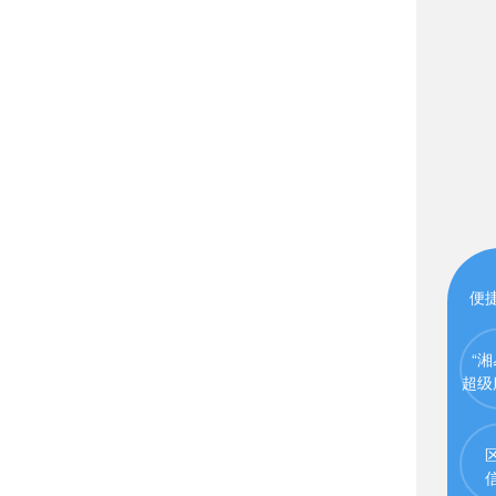
便
“湘
超级