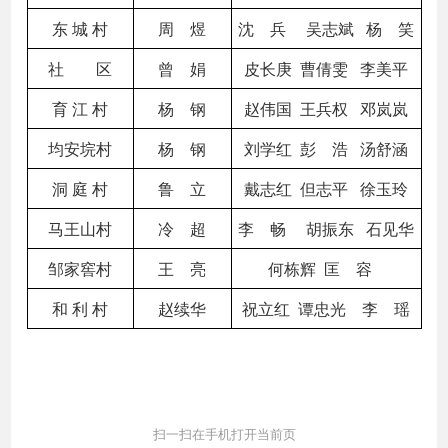
东 城 村
周 煜
沈 兵 吴志斌 杨 笑
社 区
曾 娟
皮长庚 曹倩雯 李美平
育 江 村
杨 钢
赵伟国 王兵权 邓岚岚
均安垸村
杨 钢
刘学红 彭 浩 汤舒涵
洞 庭 村
鲁 立
戴志红 但志平 徐玉玲
马王山村
冷 超
李 畅 胡振东 石见华
邹家窖村
王 亮
何栋辉 匡 容
和 利 村
赵续华
祝立红 谭忠光 李 瑶
扫一扫在手机打开当前页