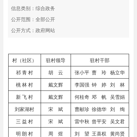
信息类别：综合政务
公开范围：全部公开
公开方式：政府网站
村（社区）
驻村领导
驻村干部
祁 青 村
胡 云
张小平 曹 玲 杨立华
桃 林 村
戴文辉
李国强 钟 婷 刘 林
新 飞 村
戴文辉
何桂奇 邓 帆 吴雪娟
刘家湖村
宋 斌
曹献珍 徐德华 刘 绚
三 益 村
宋 斌
雷中秋 曾平安 吴文君
明 朗 村
周 煜
刘 望 王喜权 黄尚贤