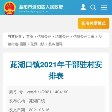
长者关爱模式
首页
走进资阳
当前位置：
首页
>
信息公开
>
结果公开
>
信息公开目录
>
乡
镇街道-园区
>
茈湖口镇
>
机构领导
政务资阳
信息公开
茈湖口镇2021年干部驻村安
新闻中心
解读回应
排表
政务服务
互动交流
索 引 号：zyqzhkz/2021-1404190
发布机构：茈湖口镇
高效办成一件事
发文日期：2021-06-16