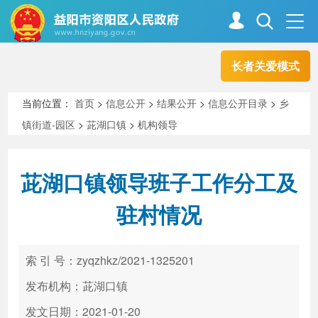
长者关爱模式
首页
走进资阳
当前位置：
首页
>
信息公开
>
结果公开
>
信息公开目录
>
乡
镇街道-园区
>
茈湖口镇
>
机构领导
政务资阳
信息公开
茈湖口镇领导班子工作分工及
新闻中心
解读回应
驻村情况
政务服务
互动交流
索 引 号：zyqzhkz/2021-1325201
发布机构：茈湖口镇
高效办成一件事
发文日期：2021-01-20