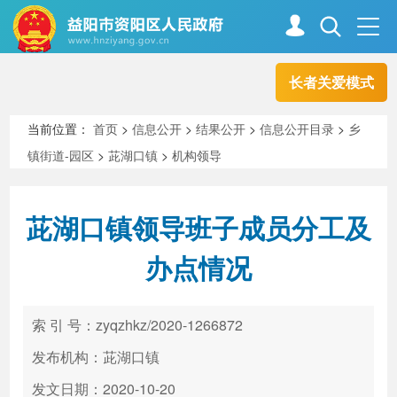
长者关爱模式
首页
走进资阳
当前位置：
首页
>
信息公开
>
结果公开
>
信息公开目录
>
乡
镇街道-园区
>
茈湖口镇
>
机构领导
政务资阳
信息公开
茈湖口镇领导班子成员分工及
新闻中心
解读回应
办点情况
政务服务
互动交流
索 引 号：zyqzhkz/2020-1266872
发布机构：茈湖口镇
高效办成一件事
发文日期：2020-10-20