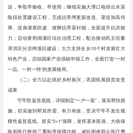
设，争取早验收、早使用；继续实施大潭口电排出水渠
险段处置建设工程，完成抗旱闸更新改造、渠堤加高培
厚、堤身灌浆防渗、坡脚抗旱渠衬砌，全面提升抗洪能
力；启动黄荆湖灌区综合治理工程，配合推动民主垸蓄
滞洪区分洪闸项目建设；大力支持全乡10个村发展壮大
特色产业，启动国家产业强镇申报工作，全面打造“一村
一品、一村一特”的发展格局。
（二）全力以赴抓好乡村振兴，巩固拓展脱贫攻坚
成果
守牢防返贫底线，详细制定“一户一策”，落实帮扶措
施，切实做到帮其所需、有力有效，坚决守牢不发生规
模性返贫底线。抓实“3+1”保障，发挥基本医保、大病保
险和医疗救助三重制度保障功能，减轻困难群众医疗费