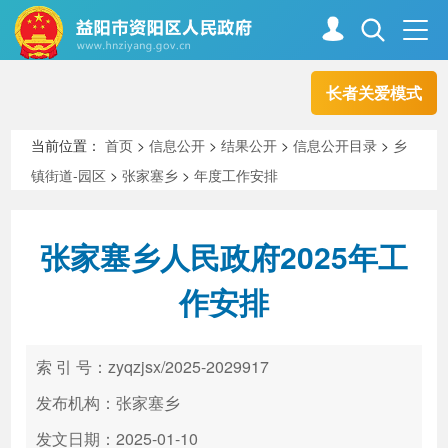
长者关爱模式
首页
走进资阳
当前位置：
首页
>
信息公开
>
结果公开
>
信息公开目录
>
乡
镇街道-园区
>
张家塞乡
>
年度工作安排
政务资阳
信息公开
张家塞乡人民政府2025年工
新闻中心
解读回应
作安排
政务服务
互动交流
索 引 号：zyqzjsx/2025-2029917
发布机构：张家塞乡
高效办成一件事
发文日期：2025-01-10