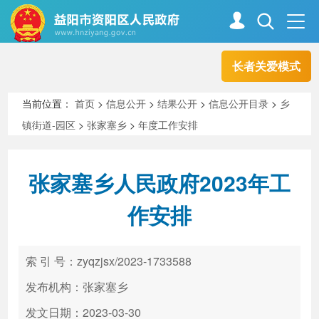
长者关爱模式
首页
走进资阳
当前位置：
首页
>
信息公开
>
结果公开
>
信息公开目录
>
乡
镇街道-园区
>
张家塞乡
>
年度工作安排
政务资阳
信息公开
张家塞乡人民政府2023年工
新闻中心
解读回应
作安排
政务服务
互动交流
索 引 号：zyqzjsx/2023-1733588
发布机构：张家塞乡
高效办成一件事
发文日期：2023-03-30