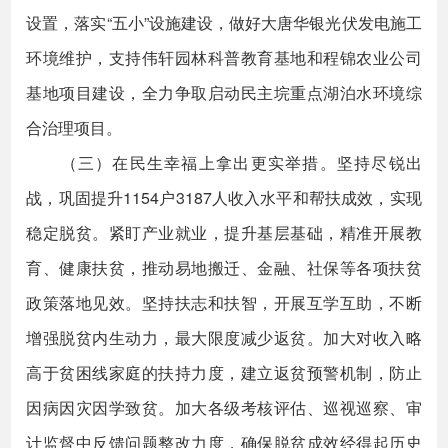
设置，落实“五小”设施建设，做好大唐华银光伏发电施工
环境维护，支持伟轩园林科普教育基地和程锦农业公司
基地项目建设，全力争取启动民主垸重点湖泊水环境综
合治理项目。
（三）在民生幸福上拿出更实举措。坚持尽锐出
战，巩固提升1154户3187人收入水平和帮扶成效，实现
稳定脱贫。紧盯产业就业，提升基层基础，精准开展教
育、健康扶贫，推动易地搬迁、金融、社保等各项扶贫
政策落地见效。坚持扶志和扶智，开展互学互助，不断
增强脱贫内生动力，最大限度减少返贫。加大对收入略
高于贫困线家庭的扶持力度，建立返贫预警机制，防止
因病因灾因学致贫。加大各级考核评估、巡视巡察、审
计监督中反馈问题整改力度，确保脱贫成效经得起历史