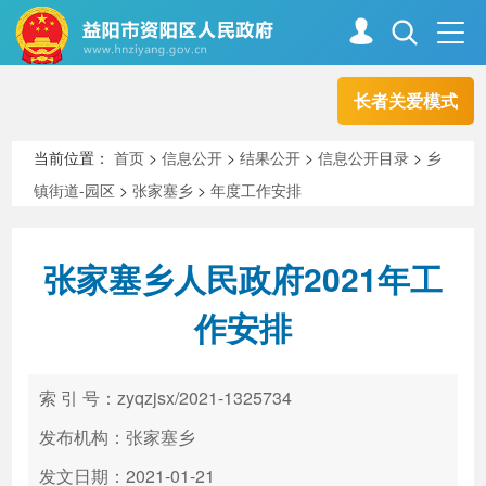
长者关爱模式
首页
走进资阳
当前位置：
首页
>
信息公开
>
结果公开
>
信息公开目录
>
乡
镇街道-园区
>
张家塞乡
>
年度工作安排
政务资阳
信息公开
张家塞乡人民政府2021年工
新闻中心
解读回应
作安排
政务服务
互动交流
索 引 号：zyqzjsx/2021-1325734
发布机构：张家塞乡
高效办成一件事
发文日期：2021-01-21