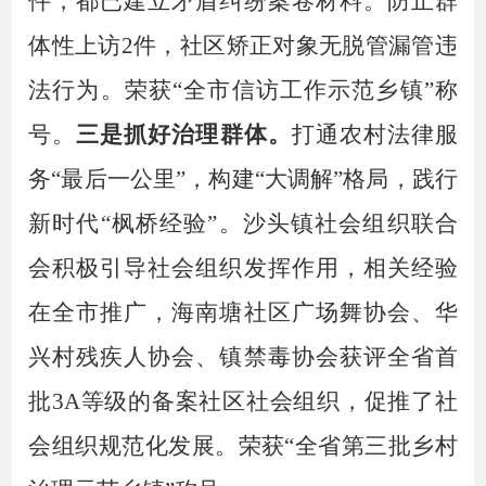
件，都已建立矛盾纠纷案卷材料
。防止群
体性上访
2件，社区矫正对象无脱管漏管违
法行为。
荣获
“全市信访工作示范乡镇”
称
号
。
三是抓好治理群体。
打通农村法律服
务
“最后一公里”
，
构建
“大调解”格局，践行
新时代“枫桥经验”
。
沙头镇社会组织联合
会积极引导社会组织发挥作用，相关
经验
在全市推广，海南塘社区广场舞协会、华
兴村残疾人协会、镇禁毒协会
获评全
省首
批
3A等级的备案社区社会组织
，
促推了社
会
组织规范化发展。
荣获
“
全省第三批乡村