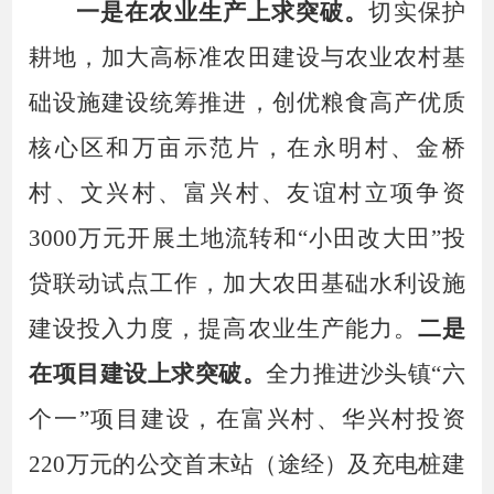
一是在农业生产上求突破
。
切实保护
耕地，
加大高标准农田
建设与农业农村基
础设施建设统筹推进
，创优粮食高产优质
核心区和万亩示范片
，
在
永明村、金桥
村、文兴村、富兴村、友谊村
立项争资
3000万元开展土地流转和“小田改大田”投
贷联动试点工作，
加大农田基础水利设施
建设投入力度，提高农业生产能力。
二是
在项目建设
上求突破
。
全力推进沙头镇
“六
个一”项目建设，在富兴村、华兴村投资
220万元的公交
首末站（途经）及充电桩建