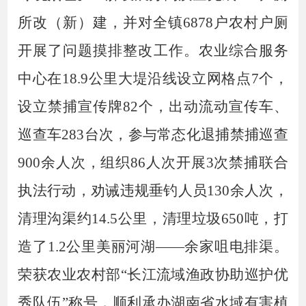
所改（新）建，并对全镇6878户农村户厕
开展了问题摸排整改工作。农业综合服务
中心
在
18.9公里大堤沿线设立网格点7个，
设立禁捕宣传牌82个，出动流动宣传车、
巡查车283台次，参与常态化退捕禁捕巡查
900余人次，组织86人次开展3次禁捕联合
执法行动，劝诫违规垂钓人员130余人次，
清理沟渠约14.5公里，清理垃圾650吨，
打
造
了
1.2
公里美丽河湖
——
余家咀电排渠
。
荣获农业农村部
“长江流域渔政协助巡护优
秀队伍”称号，顺利承办湖南省水域有害植