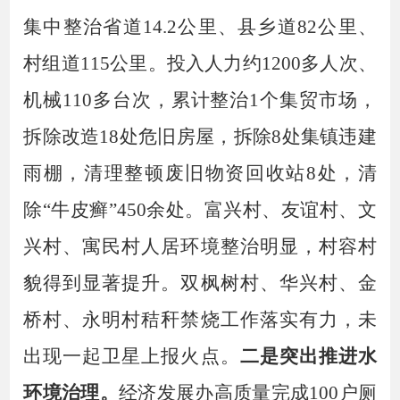
集中整治省道14.2公里、县乡道82公里、
村组道115公里。投入人力约1200多人次、
机械110多台次，累计整治1个集贸市场，
拆除改造18处危旧房屋，拆除8处集镇违建
雨棚，清理整顿废旧物资回收站8处，清
除“牛皮癣”450余处。富兴村、友谊村、文
兴村、寓民村人居环境整治明显，村容村
貌得到显著提升。双枫树村、华兴村、金
桥村、永明村秸秆禁烧工作落实有力，未
出现一起卫星上报火点。
二是
突出推进
水
环境治理。
经济发展办
高质量
完成
100户厕