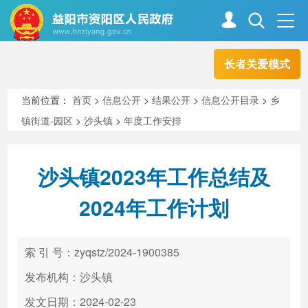
长者关爱模式
首页
走进资阳
当前位置：
首页
>
信息公开
>
结果公开
>
信息公开目录
>
乡
镇街道-园区
>
沙头镇
>
年度工作安排
政务资阳
信息公开
沙头镇2023年工作总结及
新闻中心
解读回应
2024年工作计划
政务服务
互动交流
索 引 号：zyqstz/2024-1900385
发布机构：沙头镇
高效办成一件事
发文日期：2024-02-23