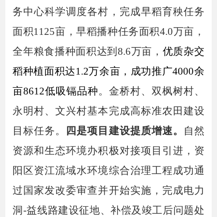
务中心科学调度各村，
完成早稻育秧
任务
面积
1
1
25亩，早稻播种
任务
面积
4.0
万亩
，
全年粮食播种面积达到
8.6
万亩
，
优质杂交
稻种植面积达
1.2万余亩，成功推广4000余
亩8612低吸镉品种
。
金桥村、双枫树村、
永明村、文兴村基本完成高标准农田建设
目标任务。
四是项目建设提质增速。
自然
资源和生态环境办积极对接项目引进，
资
阳区资江流域水环境综合治理工程成功通
过国家发改委审查并开始实施，
完成电力
洞
-益线路建设征地、补偿及竣工后问题处