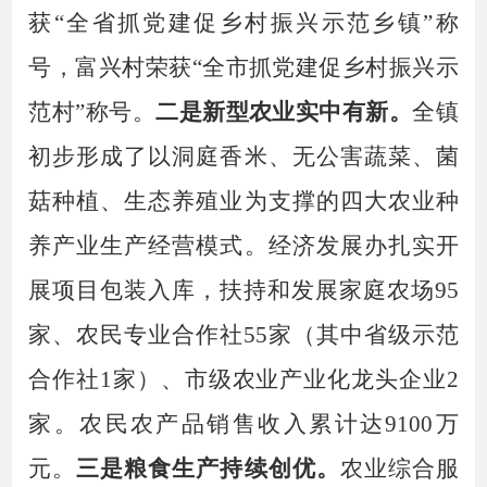
获
“
全省抓党建促乡村振兴示范乡镇
”称
号
，富兴村
荣
获
“全市抓党建促乡村振兴示
范村”
称号
。
二是新型农业实中有新。
全镇
初步形成了以
洞庭香米
、无公害蔬菜、
菌
菇种植、
生态养殖业为支撑的
四
大农业种
养产业生产经营模式。
经济发展办扎实开
展项目包装入库，
扶持和发展家庭农场
95
家、农民专业合作社55家（其中省级示范
合作社1家）、市级农业产业化龙头企业2
家。
农民农产品销售收入
累计
达
9100万
元。
三是粮食生产持续创优。
农业综合服