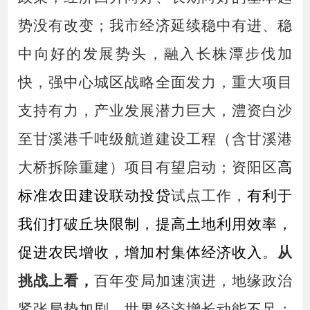
势没有改变；我市经济延续稳中有进、稳
中向好的发展势头，融入长株潭步伐加
快，强中心城区
战略
全面发力，重大项目
支持有力，产业发展潜力巨大，澧资白沙
至甘溪港
千
吨级航道建设工程（含甘溪港
大桥拆除重建）
项目有望启动
；资阳区
高
标准农田建设
联动投贷
试点工作
，
有利于
我们
打破丘块限制，提高土地利用效率，
促进农民增收，增加村集体经济收入
。
从
挑战
上
看，
百年变局加速演进，地缘政治
紧张局势加剧，世界经济增长动能不足；