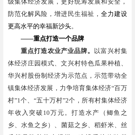
级集体经济
发展，更好
统筹发展和安全，
防范化解风险，增进民生福祉，
全力建设
更高水平的幸福新沙头
。
——重点打造一个品牌
重点打造
农业
产业
品牌。
以富兴村集
体经济庄园模式、文兴村特色瓜果种植、
华兴村股份制经济为示范点，示范带动全
镇集体经济
发展
，
力争
培育
集体经济
“百万
村”1个、“五十万村”2个
，所有村集体经济
年收入突破
10万元。
打造水产（鲫鱼之
乡
、
水鱼之乡
）、菌菇
之乡
、稻虾米、丝