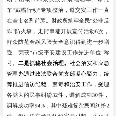
车“
戴
帽行动
”专项整治
，道交安工作一直
在全市名列前茅。
财政所
筑牢全民
“处非反
诈”防火墙，走街串巷开展宣传活动6次，
群众防范金融风险安全意识得到进一步增
强。
荣获
“
市级平安建设工作先进单位
”
称
号
。
二是抓稳社会治理。
社会治安和应急
管理办通过政法联合党支部凝心聚力，
统
筹推进信访维稳、禁毒和治安工作，
受理
各类大的民事纠纷
32件，调解成功3
0
件，
调解成功率
94
%，其中疑难复杂民间纠纷2