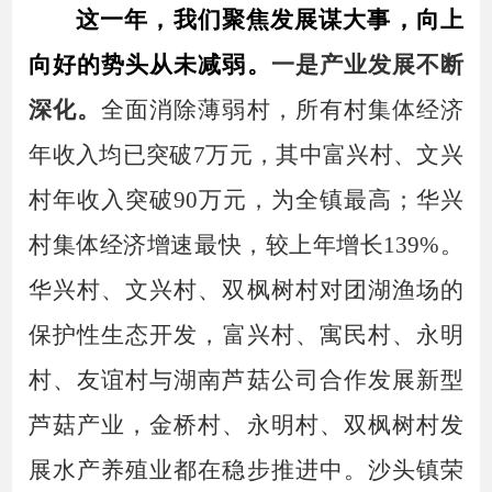
这一年，我们聚焦发展谋大事，向上
向好的势头从未减弱。
一是产业发展不断
深化。
全面消除薄弱村，
所有村
集体经济
年收入
均已
突破
7
万元，
其中
富兴村
、
文兴
村
年收入突破
90万元，为全镇最高
；
华兴
村集体经济增速最快，较上年增长
139%。
华兴村、文兴村、双枫树村对团湖渔场的
保护性生态开发
，
富兴村、寓民村、永明
村、友谊村与湖南芦菇公司合作发展新型
芦菇产业，
金桥村、永明村、双枫树村发
展水产养殖业
都在稳步推进中
。
沙头镇荣