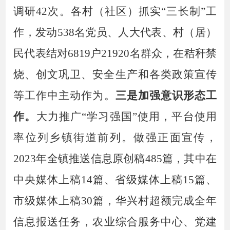
调研42次。
各
村（社区）
抓实
“三长制”工
作
，
发动
538
名党员、人大代表、
村（居）
民代表
结对
6819
户
21920名群众
，在秸秆禁
烧、
创文巩卫、安全生产和各类政策宣传
等工作
中
主动作为
。
三是
加强
意识形态工
作。
大力推广
“学习强国”使用，平台使用
率位列乡镇街道前列。做强正面宣传，
2023年全镇
推送信息原创稿
485
篇，
其中
在
中央
媒体上稿
14篇
、省
级媒体上稿
15篇
、
市级媒体上稿
30
篇
，
华兴村超额完成全年
信息报送任务
，
农业综合服务中心、党建