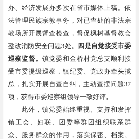
办
、
经济发展办多次
在
省市
媒体上稿。依
法管理民族宗教事务，
对已查处的非法宗
教场所开展督查检查
，督促枫树基督教会
整改消防安全问题
3处。
四是
自觉接受市委
巡察监督。
镇党委和金桥村党总支
顺
利接
受市委提级巡察，镇纪委、党政办牵头揽
总，扎实开展自查自纠，
主动查摆问题
37
项，获得
市委巡察组领导一致好评。
此外，
镇党委
始终重视、支持和发挥
镇
工会、妇联、
团委
等群团组织联系群
众、服务群众的作用，落实保密、档案、